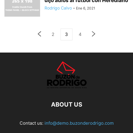
dijo adiós al fútbol con Herediano
Rodrigo Calvo
-
Ene 6, 2021
2
3
4
ABOUT US
Contact us:
info@demo.buzonderodrigo.com