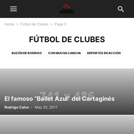
Home
Fútbol de Clubes
Page 3
FÚTBOL DE CLUBES
BUZÓN DE RODRIGO
CON MUCHA CANCHA
DEPORTES EN ACCIÓN
DEPORTISTA DEL MES
DESTACADO
EQUIPO DE TODOS
FUERA DE JUEGO
FÚTBOL DE CLUBES
FÚTBOL FEMENINO
FÚTBOL MUNDIAL
GALERÍA DE FOTOS
INICIO
LEGIONARIOS
MEMORIA DEL DEPORTE
MUNDIAL DE FÚTBOL
OPINIÓN
ÓRBITA
PALCO DE PRENSA
TELESCOPIO
El famoso “Ballet Azul” del Cartaginés
Rodrigo Calvo
-
May 20, 2017