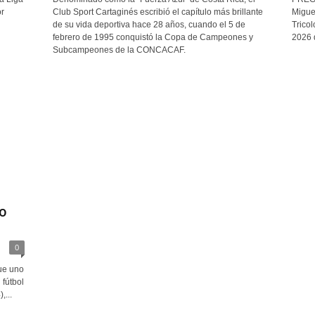
r
Club Sport Cartaginés escribió el capítulo más brillante
Migue
de su vida deportiva hace 28 años, cuando el 5 de
Trico
febrero de 1995 conquistó la Copa de Campeones y
2026 d
Subcampeones de la CONCACAF.
do
0
ue uno
 fútbol
...