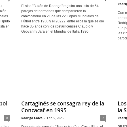
Rodri
u
El sitio "Buzón de Rodrigo" registra una lista de 54
Buzón
parejas de hermanos que compartieron la
Con mo
nales
convocatoria en 21 de las 22 Copas Mundiales de
primer
disputó
Fútbol entre 1930 y el 20222, entre ellos la que se dio
Rodrig
sta en
hace 35 años con los costarricenses Claudio y
que p
Geovanny Jara en el Mundial de Italia 1990.
las ci
partic
bol
Cartaginés se consagra rey de la
Los
Concacaf en 1995
la 
0
Rodrigo Calvo
-
Feb 5, 2025
2
Rodri
a Liga
Denominado como la “Fuerza Azul” de Costa Rica, el
PREGU