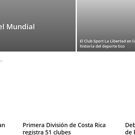
el Mundial
El Club Sport La Libertad en l
historia del deporte tico
go
an
Primera División de Costa Rica
Deb
registra 51 clubes
de 