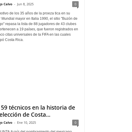
go Calvo
-
Jun 8, 2025
0
tivo de los 35 años de la proeza tica en su
 Mundial mayor en Italia 1990, el sitio "Buzón de
o" repasa la lista de 88 jugadores de 43 clubes
ertenecen a 19 países, que fueron registrados en
nco citas universales de la FIFA en las cuales
ipó Costa Rica.
 59 técnicos en la historia de
Selección de Costa...
go Calvo
-
Ene 10, 2025
0
NTA:A raíz del nombramiento del mexicano