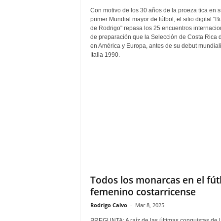
Con motivo de los 30 años de la proeza tica en s
primer Mundial mayor de fútbol, el sitio digital "
de Rodrigo" repasa los 25 encuentros internacio
de preparación que la Selección de Costa Rica 
en América y Europa, antes de su debut mundiali
Italia 1990.
Todos los monarcas en el fút
femenino costarricense
Rodrigo Calvo
-
Mar 8, 2025
PREGUNTA: A raíz de las últimas conquistas de l