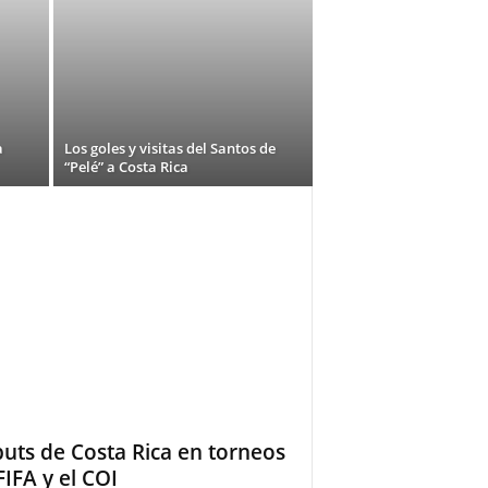
a
Los goles y visitas del Santos de
“Pelé” a Costa Rica
uts de Costa Rica en torneos
FIFA y el COI