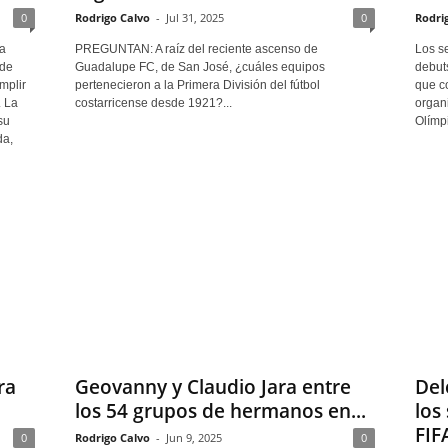
0
Rodrigo Calvo
-
Jul 31, 2025
0
Rodri
a
PREGUNTAN: A raíz del reciente ascenso de
Los se
 de
Guadalupe FC, de San José, ¿cuáles equipos
debuts
mplir
pertenecieron a la Primera División del fútbol
que co
. La
costarricense desde 1921?...
organi
su
Olímpi
da,
ra
Geovanny y Claudio Jara entre
Del
los 54 grupos de hermanos en...
los
FIF
0
Rodrigo Calvo
-
Jun 9, 2025
0