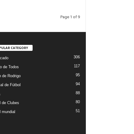
Page 1 of 9
PULAR CATEGORY
306
cado
117
o de Todos
95
 de Rodrigo
94
al de Fútbol
88
a
80
l de Clubes
51
l mundial