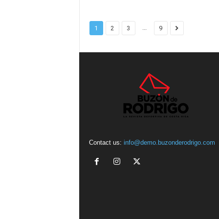
...
1
2
3
9
Contact us:
info@demo.buzonderodrigo.com