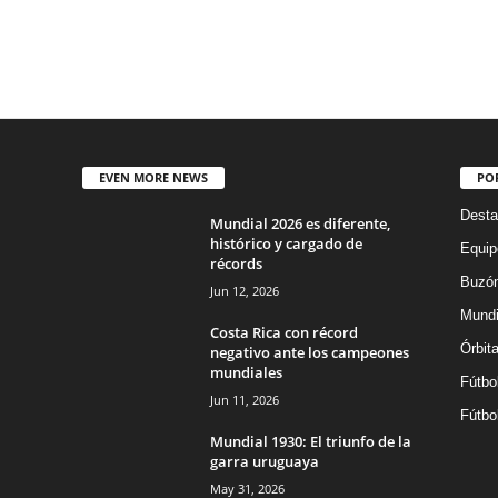
EVEN MORE NEWS
PO
Desta
Mundial 2026 es diferente,
histórico y cargado de
Equip
récords
Buzón
Jun 12, 2026
Mundi
Costa Rica con récord
Órbit
negativo ante los campeones
mundiales
Fútbo
Jun 11, 2026
Fútbo
Mundial 1930: El triunfo de la
garra uruguaya
May 31, 2026