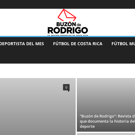
DEPORTISTA DEL MES
FÚTBOL DE COSTA RICA
FÚTBOL M
DEPORTES EN ACCIÓN
DEPORTISTA DEL MES
DESTACADO
ÚTBOL DE CLUBES
FÚTBOL FEMENINO
FÚTBOL MUNDIAL
IOS
MEMORIA DEL DEPORTE
MUNDIAL DE FÚTBOL
0
TELESCOPIO
“Buzón de Rodrigo”: Revista di
que documenta la historia de
deporte