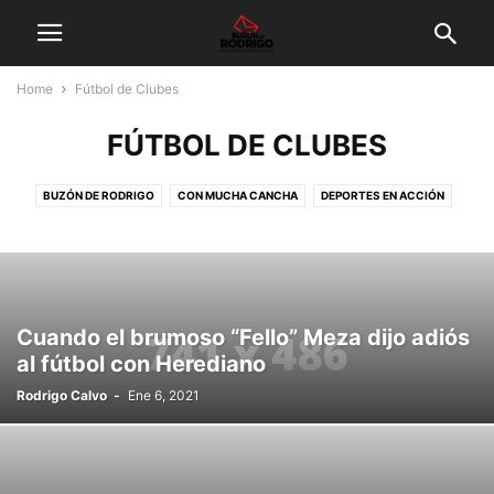
Home
Fútbol de Clubes
FÚTBOL DE CLUBES
BUZÓN DE RODRIGO
CON MUCHA CANCHA
DEPORTES EN ACCIÓN
DEPORTISTA DEL MES
DESTACADO
EQUIPO DE TODOS
FUERA DE JUEGO
FÚTBOL DE CLUBES
FÚTBOL FEMENINO
FÚTBOL MUNDIAL
GALERÍA DE FOTOS
INICIO
LEGIONARIOS
MEMORIA DEL DEPORTE
MUNDIAL DE FÚTBOL
OPINIÓN
ÓRBITA
Cuando el brumoso “Fello” Meza dijo adiós
PALCO DE PRENSA
TELESCOPIO
al fútbol con Herediano
Rodrigo Calvo
-
Ene 6, 2021