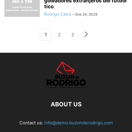
goleadores extranjeros del fútbol
tico
Rodrigo Calvo
-
Ene 24, 2024
1
2
3
ABOUT US
Contact us:
info@demo.buzonderodrigo.com