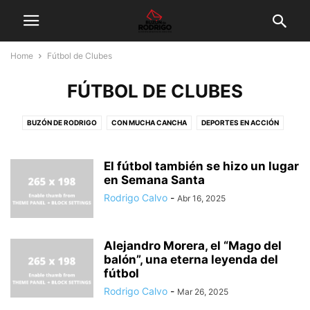
Home
Fútbol de Clubes
FÚTBOL DE CLUBES
BUZÓN DE RODRIGO
CON MUCHA CANCHA
DEPORTES EN ACCIÓN
DEPORTISTA DEL MES
DESTACADO
EQUIPO DE TODOS
FUERA DE JUEGO
FÚTBOL DE CLUBES
FÚTBOL FEMENINO
El fútbol también se hizo un lugar
en Semana Santa
FÚTBOL MUNDIAL
GALERÍA DE FOTOS
INICIO
LEGIONARIOS
Rodrigo Calvo
-
Abr 16, 2025
MEMORIA DEL DEPORTE
MUNDIAL DE FÚTBOL
OPINIÓN
ÓRBITA
PALCO DE PRENSA
TELESCOPIO
Alejandro Morera, el “Mago del
balón”, una eterna leyenda del
fútbol
Rodrigo Calvo
-
Mar 26, 2025