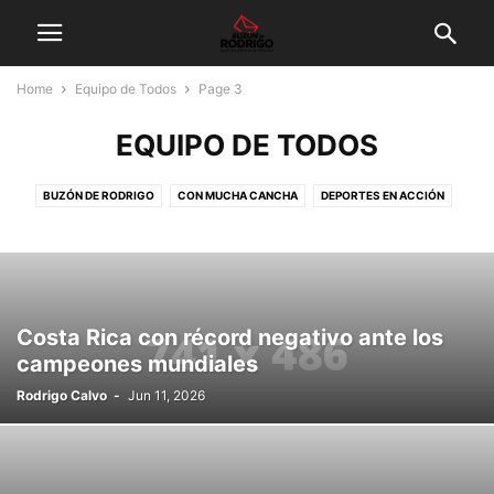
Home
Equipo de Todos
Page 3
EQUIPO DE TODOS
BUZÓN DE RODRIGO
CON MUCHA CANCHA
DEPORTES EN ACCIÓN
DEPORTISTA DEL MES
DESTACADO
EQUIPO DE TODOS
FUERA DE JUEGO
FÚTBOL DE CLUBES
FÚTBOL FEMENINO
FÚTBOL MUNDIAL
GALERÍA DE FOTOS
INICIO
LEGIONARIOS
MEMORIA DEL DEPORTE
MUNDIAL DE FÚTBOL
OPINIÓN
ÓRBITA
Costa Rica con récord negativo ante los
PALCO DE PRENSA
TELESCOPIO
campeones mundiales
Rodrigo Calvo
-
Jun 11, 2026