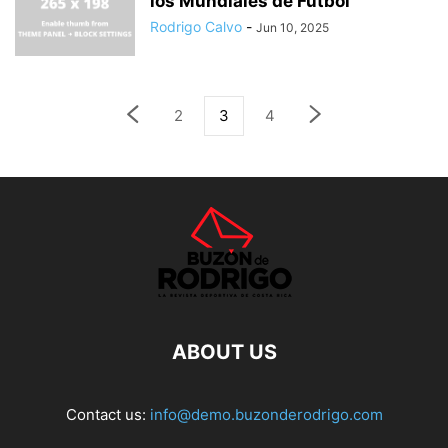
los Mundiales de Fútbol
Rodrigo Calvo
-
Jun 10, 2025
2
3
4
ABOUT US
Contact us:
info@demo.buzonderodrigo.com