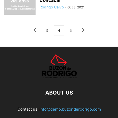
Concacaf
Rodrigo Calvo
-
Oct 3, 2021
3
4
5
ABOUT US
Contact us:
info@demo.buzonderodrigo.com