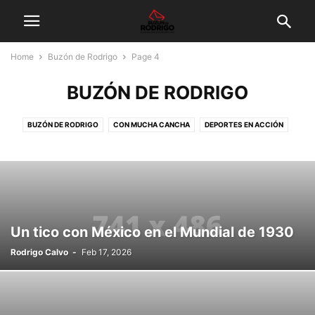
Home
Buzón de Rodrigo
Page 4
BUZÓN DE RODRIGO
BUZÓN DE RODRIGO
CON MUCHA CANCHA
DEPORTES EN ACCIÓN
DEPORTISTA DEL MES
DESTACADO
EQUIPO DE TODOS
FUERA DE JUEGO
FÚTBOL DE CLUBES
FÚTBOL FEMENINO
FÚTBOL MUNDIAL
GALERÍA DE FOTOS
INICIO
LEGIONARIOS
MEMORIA DEL DEPORTE
MUNDIAL DE FÚTBOL
OPINIÓN
ÓRBITA
PALCO DE PRENSA
TELESCOPIO
Un tico con México en el Mundial de 1930
Rodrigo Calvo
-
Feb 17, 2026