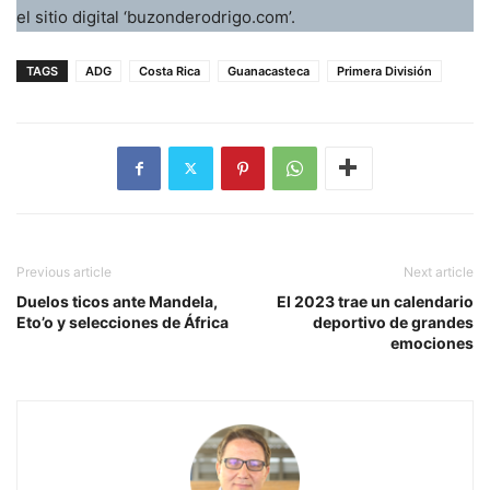
el sitio digital ‘buzonderodrigo.com’.
TAGS
ADG
Costa Rica
Guanacasteca
Primera División
Previous article
Next article
Duelos ticos ante Mandela,
El 2023 trae un calendario
Eto’o y selecciones de África
deportivo de grandes
emociones