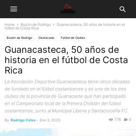
Home
Buzón de Rodrigo
Guanacasteca, 50 años de historia en el
fútbol de Costa Rica
Buzón de Rodrigo
Destacado
Fútbol de Clubes
Guanacasteca, 50 años de
historia en el fútbol de Costa
Rica
La Asociación Deportiva Guanacasteca tiene cinco décadas
de fundado en el fútbol costarricense y es uno de los tres
clubes de la provincia de Guanacaste que han participado
en el Campeonato local de la Primera División del fútbol
costarricense, junto al Municipal Liberia y Santacruceña FC.
776
0
By
Rodrigo Calvo
-
Ene 3, 2023