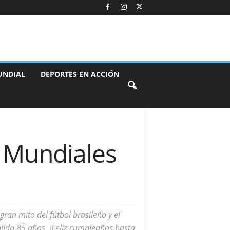
UNDIAL
DEPORTES EN ACCIÓN
s Mundiales
gran mito del fútbol brasileño y el
plido 85 años. ¡Feliz cumpleaños hasta