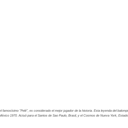
 famosísimo "Pelé", es considerado el mejor jugador de la historia. Esta leyenda del balompié
y México 1970. Actuó para el Santos de Sao Paulo, Brasil, y el Cosmos de Nueva York, Estado