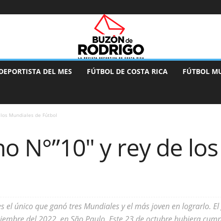
DEPORTISTA DEL MES
FÚTBOL DE COSTA RICA
FÚTBOL M
e los Mundiales de Fútbol
rno N°”10″ y rey de lo
s el único que ganó tres Mundiales y el más joven en lograrlo. El 
iciembre del 2022, en São Paulo. Este 23 de octubre hubiera cum