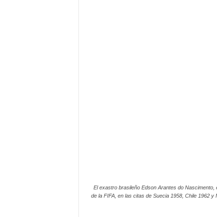
El exastro brasileño Edson Arantes do Nascimento, el
de la FIFA, en las citas de Suecia 1958, Chile 1962 