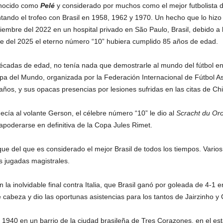
onocido como
Pelé
y considerado por muchos como el mejor futbolista de
tando el trofeo con Brasil en 1958, 1962 y 1970. Un hecho que lo hizo
iciembre del 2022 en un hospital privado en São Paulo, Brasil, debido a
e del 2025 el eterno número “10” hubiera cumplido 85 años de edad.
décadas de edad, no tenía nada que demostrarle al mundo del fútbol en
opa del Mundo, organizada por la Federación Internacional de Fútbol A
os, y sus opacas presencias por lesiones sufridas en las citas de Chi
necía al volante Gerson, el célebre número “10” le dio al
Scracht du Or
a apoderarse en definitiva de la Copa Jules Rimet.
ue del que es considerado el mejor Brasil de todos los tiempos. Varios 
us jugadas magistrales.
a inolvidable final contra Italia, que Brasil ganó por goleada de 4-1 
beza y dio las oportunas asistencias para los tantos de Jairzinho y C
1940 en un barrio de la ciudad brasileña de Tres Corazones, en el est