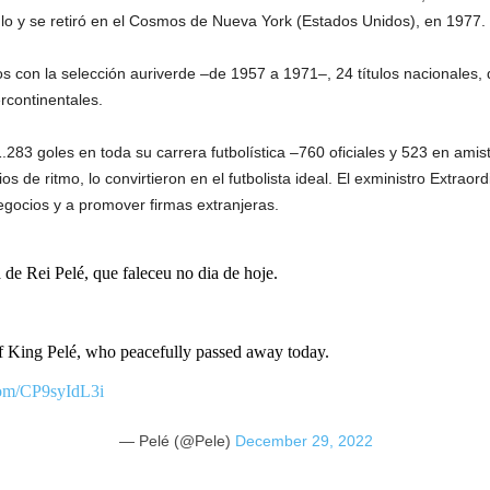
o y se retiró en el Cosmos de Nueva York (Estados Unidos), en 1977.
s con la selección auriverde –de 1957 a 1971–, 24 títulos nacionales,
rcontinentales.
.283 goles en toda su carrera futbolística –760 oficiales y 523 en amis
os de ritmo, lo convirtieron en el futbolista ideal. El exministro Extrao
gocios y a promover firmas extranjeras.
de Rei Pelé, que faleceu no dia de hoje.
of King Pelé, who peacefully passed away today.
.com/CP9syIdL3i
— Pelé (@Pele)
December 29, 2022