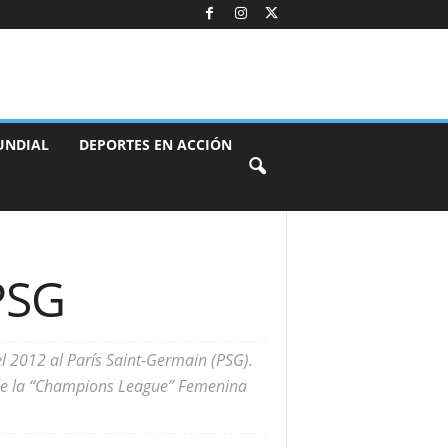
UNDIAL
DEPORTES EN ACCIÓN
 PSG
l 2012 al París Saint-Germain (PSG).
 de la “Champions League” Femenina