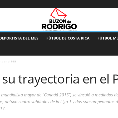
DEPORTISTA DEL MES
FÚTBOL DE COSTA RICA
FÚTBOL M
ria en el PSG
, su trayectoria en el
a, mundialista mayor de “Canadá 2015”, se vinculó a mediados de
as, obtuvo cuatro subtítulos de la Liga 1 y dos subcampeonatos
017.