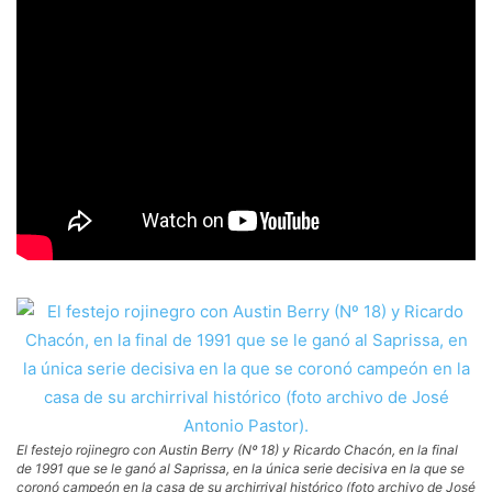
El festejo rojinegro con Austin Berry (Nº 18) y Ricardo Chacón, en la final
de 1991 que se le ganó al Saprissa, en la única serie decisiva en la que se
coronó campeón en la casa de su archirrival histórico (foto archivo de José