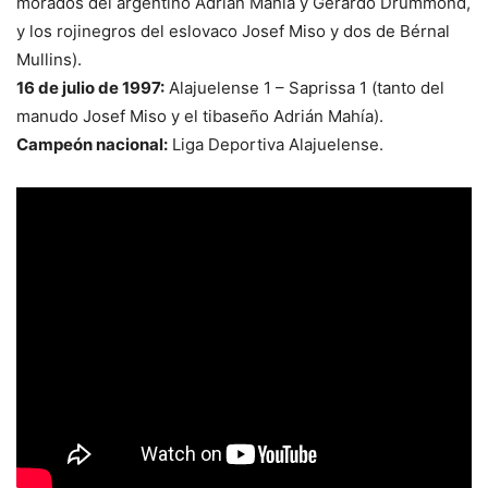
morados del argentino Adrián Mahía y Gerardo Drummond,
y los rojinegros del eslovaco Josef Miso y dos de Bérnal
Mullins).
16 de julio de 1997:
Alajuelense 1 – Saprissa 1 (tanto del
manudo Josef Miso y el tibaseño Adrián Mahía).
Campeón nacional:
Liga Deportiva Alajuelense.