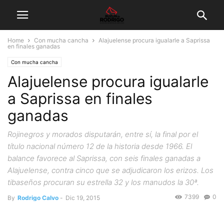
Home
Con mucha cancha
Alajuelense procura igualarle a Saprissa
en finales ganadas
Con mucha cancha
Alajuelense procura igualarle
a Saprissa en finales
ganadas
Rojinegros y morados disputarán, entre sí, la final por el
título nacional número 12 de la historia desde 1966. El
balance favorece al Saprissa, con seis finales ganadas a
Alajuelense, contra cinco que se adjudicaron los erizos. Los
tibaseños procuran su estrella 32 y los manudos la 30ª.
7399
0
By
Rodrigo Calvo
-
Dic 19, 2015