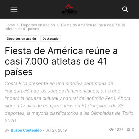
Home
Deportes en acción
Fiesta de América reúne a casi 7.000
atletas de 41 países
Deportes en acción
Destacado
Fiesta de América reúne a
casi 7.000 atletas de 41
países
Costa Rica presente en una emotiva ceremonia de
inauguración de los Juegos Panamericanos, en la que
imperó la riqueza cultural y natural del anfitrión Perú. Ahora
siguen 17 días de competencias en 61 disciplinas de 38
deportes, la mayoría clasificatorios a las Olimpiadas de Tokio
2020.
1827
0
By
Buzon Contenido
-
Jul 27, 2019