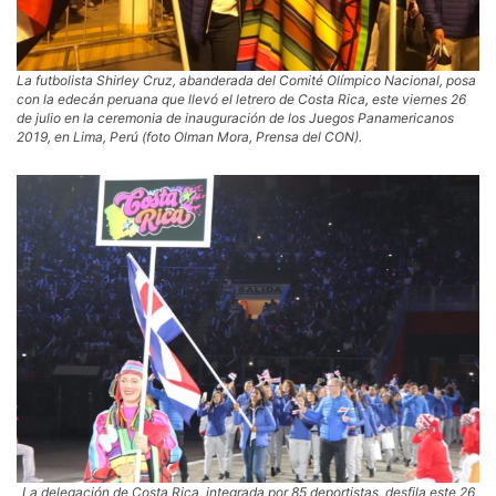
La futbolista Shirley Cruz, abanderada del Comité Olímpico Nacional, posa
con la edecán peruana que llevó el letrero de Costa Rica, este viernes 26
de julio en la ceremonia de inauguración de los Juegos Panamericanos
2019, en Lima, Perú (foto Olman Mora, Prensa del CON).
La delegación de Costa Rica, integrada por 85 deportistas, desfila este 26