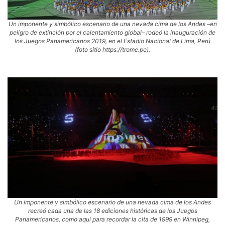
Un imponente y simbólico escenario de una nevada cima de los Andes –en
peligro de extinción por el calentamiento global– rodeó la inauguración de
los Juegos Panamericanos 2019, en el Estadio Nacional de Lima, Perú
(foto sitio https://trome.pe).
Un imponente y simbólico escenario de una nevada cima de los Andes
recreó cada una de las 18 ediciones históricas de los Juegos
Panamericanos, como aquí para recordar la cita de 1999 en Winnipeg,