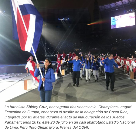
La futbolista Shirley Cruz, consagrada dos veces en la 'Champions League'
Femenina de Europa, encabeza el desfile de la delegación de Costa Rica,
integrada por 85 atletas, durante el acto de inauguración de los Juegos
Panamericanos 2019, este 26 de julio en un casi abarrotado Estadio Nacional
de Lima, Perú (foto Olman Mora, Prensa del CON).