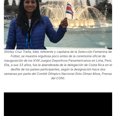
Shirley Cruz Traña, líder, referente y capitana de la Selección Femenina de
Fútbol, se muestra orgullosa poco antes de la ceremonia oficial de
inauguración de los XVIII Juegos Deportivos Panamericanos en Lima, Perú.
Ella, a sus 33 años, fue la abanderada de la delegación de Costa Rica en el
desfile de los países participantes, según la designación hace dos
semanas por parte del Comité Olímpico Nacional (foto Olman Mora, Prensa
del CON).