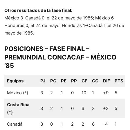
Otros resultados de la fase final:
México 3-Canadá 0, el 22 de mayo de 1985; México 6-
Honduras 0, el 24 de mayo; Honduras 1-Canadá 1, el 26 de
mayo de 1985.
POSICIONES – FASE FINAL –
PREMUNDIAL CONCACAF – MÉXICO
’85
Equipos
PJ
PG
PE
PP
GF
GC
DIF
PTS
México (*)
3
2
1
0
10
1
+9
5
Costa Rica
3
2
1
0
6
3
+3
5
(*)
Canadá
3
0
1
2
2
6
-4
1