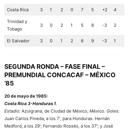
Costa Rica
3
1
2
0
7
5
+2
4
Trinidad y
3
0
2
1
5
8
-3
2
Tobago
El Salvador
3
0
1
2
6
9
-3
1
SEGUNDA RONDA – FASE FINAL –
PREMUNDIAL CONCACAF – MÉXICO
’85
20 de mayo de 1985:
Costa Rica 3-Honduras 1
.
Estadio:
Azulgrana, de Ciudad de México, México.
Goles:
Juan Carlos Pineda, a los 7′, para Honduras. Hernán
Medford, a los 29′; Fernando Rossés, a los 37′; y José