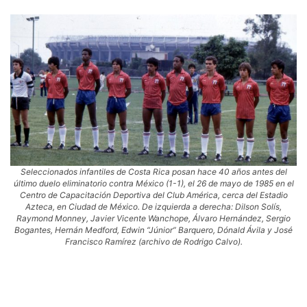
Seleccionados infantiles de Costa Rica posan hace 40 años antes del
último duelo eliminatorio contra México (1-1), el 26 de mayo de 1985 en el
Centro de Capacitación Deportiva del Club América, cerca del Estadio
Azteca, en Ciudad de México. De izquierda a derecha: Dilson Solís,
Raymond Monney, Javier Vicente Wanchope, Álvaro Hernández, Sergio
Bogantes, Hernán Medford, Edwin “Júnior” Barquero, Dónald Ávila y José
Francisco Ramírez (archivo de Rodrigo Calvo).