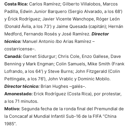
Costa Rica:
Carlos Ramírez; Gilberto Villalobos, Marcos
Padilla, Edwin
Junior
Barquero (Sergio Alvarado, a los 68′)
y Érick Rodríguez; Javier Vicente Wanchope, Róger León
(Donald Ávila, a los 73′) y Jaime Quesada (capitán); Hernán
Medford, Fernando Rosés y José Ramírez.
Director
técnico:
Manuel Antonio
Ibo
Arias Ramírez –
costarricense–.
Canadá:
Garnet Sidurgur; Chris Cole, Enzo Gallese, Dave
Benning y Mark Engman; Colin Samuels, Mike Smith (Frank
Lofrando, a los 64′) y Steve Burns; John Fitzgerald (Colin
Pettingale, a los 76′), John Vrablic y Dominic Mobilo.
Director técnico:
Brian Hughes –galés–.
Amonestado:
Erick Rodríguez (Costa Rica), por protestar,
a los 71 minutos.
Motivo:
Segunda fecha de la ronda final del Premundial de
la Concacaf al Mundial Infantil Sub-16 de la FIFA “China
1985”.