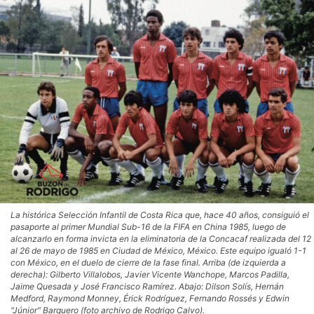
La histórica Selección Infantil de Costa Rica que, hace 40 años, consiguió el
pasaporte al primer Mundial Sub-16 de la FIFA en China 1985, luego de
alcanzarlo en forma invicta en la eliminatoria de la Concacaf realizada del 12
al 26 de mayo de 1985 en Ciudad de México, México. Este equipo igualó 1-1
con México, en el duelo de cierre de la fase final. Arriba (de izquierda a
derecha): Gilberto Villalobos, Javier Vicente Wanchope, Marcos Padilla,
Jaime Quesada y José Francisco Ramírez. Abajo: Dilson Solís, Hernán
Medford, Raymond Monney, Érick Rodríguez, Fernando Rossés y Edwin
"Júnior" Barquero (foto archivo de Rodrigo Calvo).