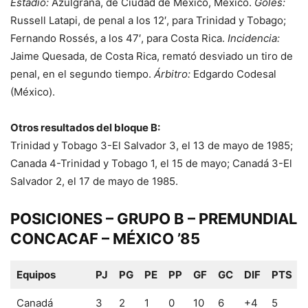
Estadio:
Azulgrana, de Ciudad de México, México.
Goles:
Russell Latapi, de penal a los 12′, para Trinidad y Tobago;
Fernando Rossés, a los 47′, para Costa Rica.
Incidencia:
Jaime Quesada, de Costa Rica, remató desviado un tiro de
penal, en el segundo tiempo.
Árbitro:
Edgardo Codesal
(México).
Otros resultados del bloque B:
Trinidad y Tobago 3-El Salvador 3, el 13 de mayo de 1985;
Canada 4-Trinidad y Tobago 1, el 15 de mayo; Canadá 3-El
Salvador 2, el 17 de mayo de 1985.
POSICIONES – GRUPO B – PREMUNDIAL
CONCACAF – MÉXICO ’85
Equipos
PJ
PG
PE
PP
GF
GC
DIF
PTS
Canadá
3
2
1
0
10
6
+4
5