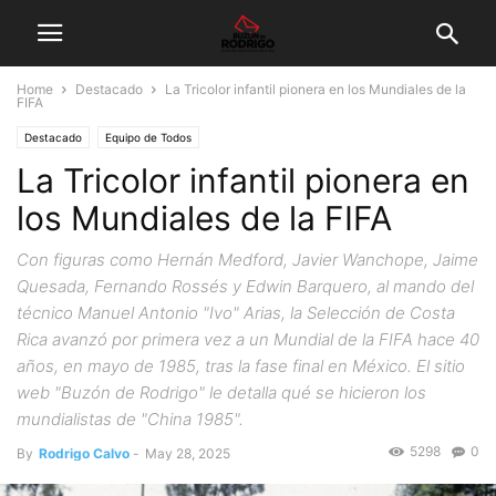
Home
Destacado
La Tricolor infantil pionera en los Mundiales de la
FIFA
Destacado
Equipo de Todos
La Tricolor infantil pionera en
los Mundiales de la FIFA
Con figuras como Hernán Medford, Javier Wanchope, Jaime
Quesada, Fernando Rossés y Edwin Barquero, al mando del
técnico Manuel Antonio "Ivo" Arias, la Selección de Costa
Rica avanzó por primera vez a un Mundial de la FIFA hace 40
años, en mayo de 1985, tras la fase final en México. El sitio
web "Buzón de Rodrigo" le detalla qué se hicieron los
mundialistas de "China 1985".
5298
0
By
Rodrigo Calvo
-
May 28, 2025