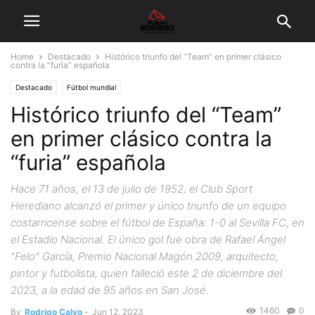
Home
Destacado
Histórico triunfo del “Team” en primer clásico
contra la “furia” española
Destacado
Fútbol mundial
Histórico triunfo del “Team”
en primer clásico contra la
“furia” española
Hace 71 años, el 13 de julio de 1952, el Club Sport
Herediano alcanzó el primer y único triunfo de un equipo
costarricense sobre el fútbol de España: 1-0 al Sevilla FC, en
el Estadio Nacional. El único gol fue obra de Rafael Ángel
"Felo" García, Premio Nacional Magón 2009, arquitecto,
pintor y futbolista, quien falleció este 2 de diciembre del
2023, a la edad de 95 años en San José.
1460
0
By
Rodrigo Calvo
-
Jun 12, 2023