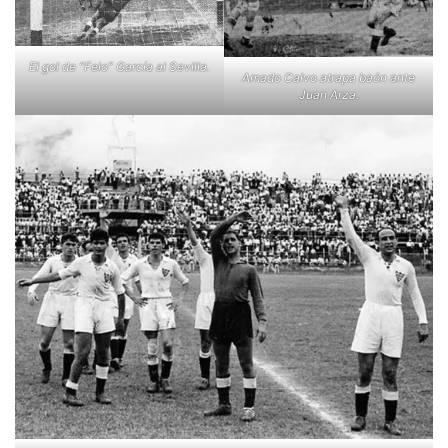
El gol de “Felo” García al Sevilla.
Amado Calvo atrapa baón ante
Juan Arza.