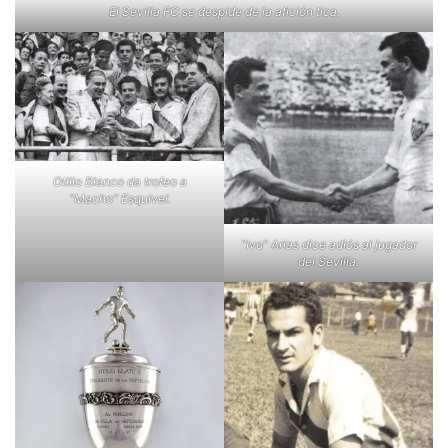
El Sevilla FC se despide de la afición tica.
Otilio Blanco da trofeo a
“Macho” Esquivel.
“Ivo” Arias dice adiós al jugador
del Sevilla.