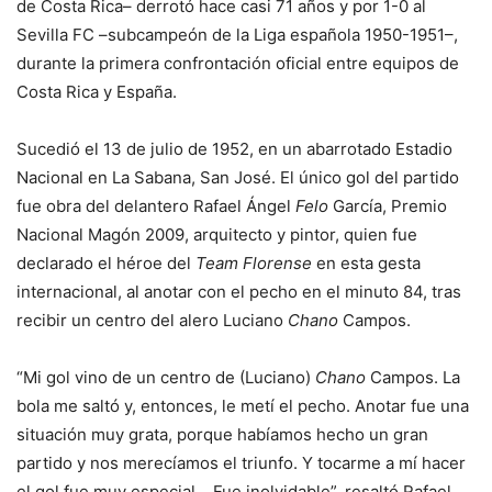
de Costa Rica– derrotó hace casi 71 años y por 1-0 al
Sevilla FC –subcampeón de la Liga española 1950-1951–,
durante la primera confrontación oficial entre equipos de
Costa Rica y España.
Sucedió el 13 de julio de 1952, en un abarrotado Estadio
Nacional en La Sabana, San José. El único gol del partido
fue obra del delantero Rafael Ángel
Felo
García, Premio
Nacional Magón 2009, arquitecto y pintor, quien fue
declarado el héroe del
Team Florense
en esta gesta
internacional, al anotar con el pecho en el minuto 84, tras
recibir un centro del alero Luciano
Chano
Campos.
“Mi gol vino de un centro de (Luciano)
Chano
Campos. La
bola me saltó y, entonces, le metí el pecho. Anotar fue una
situación muy grata, porque habíamos hecho un gran
partido y nos merecíamos el triunfo. Y tocarme a mí hacer
el gol fue muy especial… Fue inolvidable”, resaltó Rafael