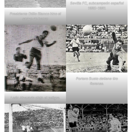
Sevilla FC, subcampeón español
1950-1951.
Presidente Otilio Blanco hizo el
saque de honor.
Portero Busto detiene tiro
florense.
León Alvarado aleja el peligro.