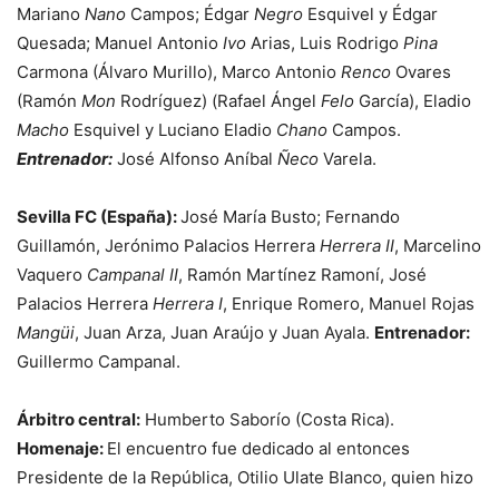
Mariano
Nano
Campos; Édgar
Negro
Esquivel y Édgar
Quesada; Manuel Antonio
Ivo
Arias, Luis Rodrigo
Pina
Carmona (Álvaro Murillo), Marco Antonio
Renco
Ovares
(Ramón
Mon
Rodríguez) (Rafael Ángel
Felo
García), Eladio
Macho
Esquivel y Luciano Eladio
Chano
Campos.
Entrenador:
José Alfonso Aníbal
Ñeco
Varela.
Sevilla FC (España):
José María Busto; Fernando
Guillamón, Jerónimo Palacios Herrera
Herrera II
, Marcelino
Vaquero
Campanal II
, Ramón Martínez Ramoní, José
Palacios Herrera
Herrera I
, Enrique Romero, Manuel Rojas
Mangüi
, Juan Arza, Juan Araújo y Juan Ayala.
Entrenador:
Guillermo Campanal.
Árbitro central:
Humberto Saborío (Costa Rica).
Homenaje:
El encuentro fue dedicado al entonces
Presidente de la República, Otilio Ulate Blanco, quien hizo