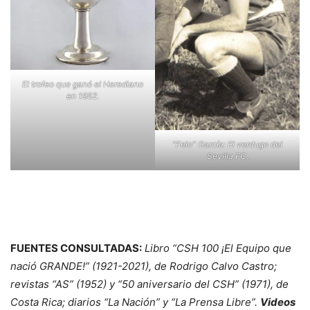
El trofeo que ganó el Herediano
en 1952.
“Felo” García: El verdugo del
Sevilla FC.
FUENTES CONSULTADAS:
Libro “CSH 100 ¡El Equipo que
nació GRANDE!” (1921-2021), de Rodrigo Calvo Castro;
revistas “AS” (1952) y
“50 aniversario del CSH”
(1971), de
Costa Rica; diarios “La Nación” y “La Prensa Libre”.
Videos