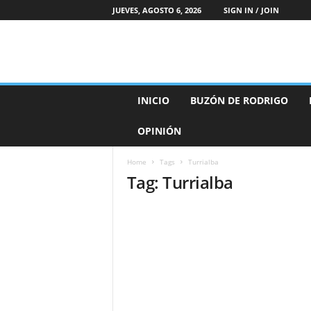
JUEVES, AGOSTO 6, 2026
SIGN IN / JOIN
B
INICIO
BUZÓN DE RODRIGO
u
z
OPINIÓN
ó
n
d
Home
Tags
Turrialba
Tag: Turrialba
e
R
o
d
r
i
g
o