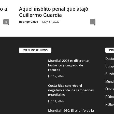
o a
Aquel insólito penal que atajó
Guillermo Guardia
Rodrigo Calvo
-
May 31, 2020
0
0
EVEN MORE NEWS
PO
Desta
Mundial 2026 es diferente,
histórico y cargado de
Equip
récords
Buzón
Jun 12, 2026
Mundi
Costa Rica con récord
Órbit
negativo ante los campeones
mundiales
Fútbo
Jun 11, 2026
Fútbo
Mundial 1930: El triunfo de la