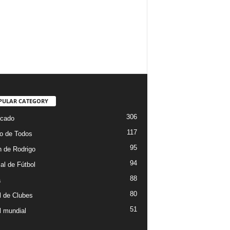
PULAR CATEGORY
306
cado
117
o de Todos
95
 de Rodrigo
94
al de Fútbol
88
a
80
l de Clubes
51
l mundial