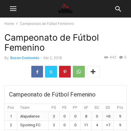
Home
Campeonato de Fútbol Femenino
Campeonato de Fútbol
Femenino
442
0
By
Buzon Contenido
-
Abr 2, 2018
Campeonato de Fútbol Femenino
Pos
Team
PG
PE
PP
GF
GC
GD
Pts
1
Alajuelense
3
0
0
8
0
+8
9
2
Sporting FC
3
0
0
11
4
+7
9