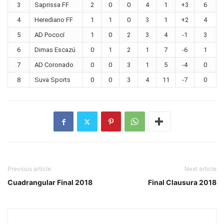
3
Saprissa FF
2
0
0
4
1
+3
6
4
Herediano FF
1
1
0
3
1
+2
4
5
AD Pococí
1
0
2
3
4
-1
3
6
Dimas Escazú
0
1
2
1
7
-6
1
7
AD Coronado
0
0
3
1
5
-4
0
8
Suva Sports
0
0
3
4
11
-7
0
Previous article
Next article
Cuadrangular Final 2018
Final Clausura 2018