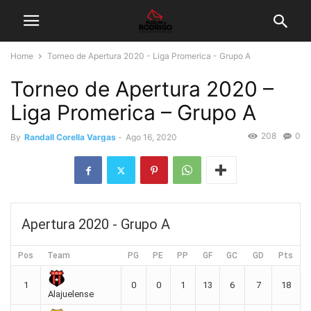
Home
Torneo de Apertura 2020 - Liga Promerica - Grupo A
Torneo de Apertura 2020 –
Liga Promerica – Grupo A
208
0
By
Randall Corella Vargas
-
Ago 16, 2020
Apertura 2020 - Grupo A
Pos
Team
PG
PE
PP
GF
GC
GD
Pts
1
0
0
1
13
6
7
18
Alajuelense