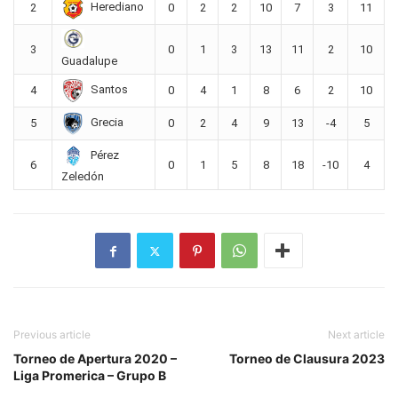
Herediano
2
0
2
2
10
7
3
11
3
0
1
3
13
11
2
10
Guadalupe
Santos
4
0
4
1
8
6
2
10
Grecia
5
0
2
4
9
13
-4
5
Pérez
6
0
1
5
8
18
-10
4
Zeledón
Previous article
Next article
Torneo de Apertura 2020 –
Torneo de Clausura 2023
Liga Promerica – Grupo B