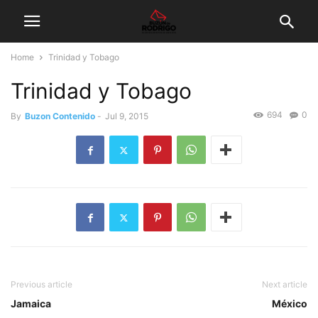
Home
Trinidad y Tobago
Trinidad y Tobago
694
0
By
Buzon Contenido
-
Jul 9, 2015
Previous article
Next article
Jamaica
México