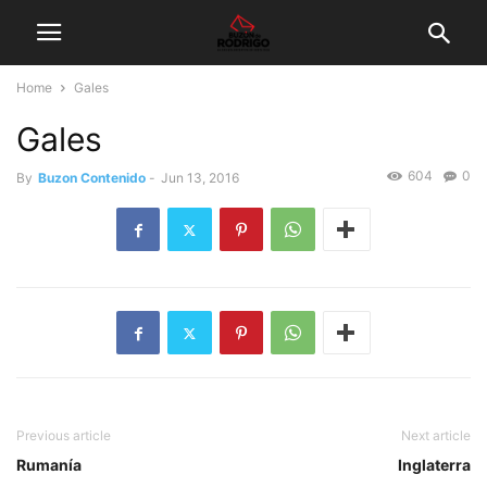
Home
Gales
Gales
604
0
By
Buzon Contenido
-
Jun 13, 2016
Previous article
Next article
Rumanía
Inglaterra