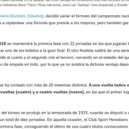
os futbolistas Mario "Flaco" Pérez (derecha), José Luis "Saningo" Soto (izquierda) y Rodolfo 
mera División (Unafut)
, decidió variar el formato del campeonato na
ia a replantear una fórmula que premie a los mejores, pero también gar
018
se mantendrá la primera fase con 22 jornadas en las que jugarán to
uno de los boletos a la gran final. El otro finalista saldrá de una ser
e mide al cuarto y el segundo con el tercero, cerrando en el estadio de
so de empate en todo, por lo que ya no existirá la dichosa ventaja depor
 se ha contado con más de 20 sistemas distintos.
A una vuelta todos c
 vueltas (cuatro) y a cuatro vueltas (nueve),
en las que el primer l
a del torneo se produjo en la temporada de 1933, cuando se disputó a 
n total de diez jornadas. En aquella ocasión, el Club Sport Herediano pe
primera fase, consiguiendo el último de sus cuatro títulos consecutiv