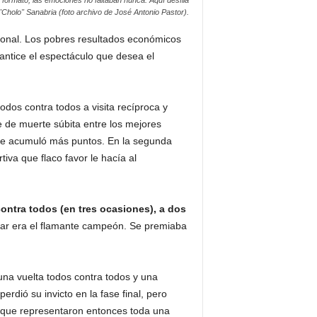
"Cholo" Sanabria (foto archivo de José Antonio Pastor).
cional. Los pobres resultados económicos
antice el espectáculo que desea el
dos contra todos a visita recíproca y
ie de muerte súbita entre los mejores
l que acumuló más puntos. En la segunda
tiva que flaco favor le hacía al
ontra todos (en tres ocasiones), a dos
ugar era el flamante campeón. Se premiaba
una vuelta todos contra todos y una
rdió su invicto en la fase final, pero
os que representaron entonces toda una