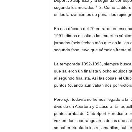
Deportivo Saprissa y la segunda correspon
segundo los morados 4-2. Como la diferen
en los lanzamientos de penal, los rojinegr
En esa década del 70 entraron en escena 
1991, dimos el salto a las muertes súbitas
jornadas (seis fechas más que en la liga
segunda fase, tuvo que vérselas frente al
La temporada 1992-1993, siempre buscando
que salieron un finalista y ocho equipos 
al segundo finalista. Así las cosas, el Cl
puntos (cuando aún valían dos por victoria
Pero ojo, todavía no hemos llegado a la 
dividido en Apertura y Clausura. En aquel
puntos arriba del Club Sport Herediano. E
vez en dos cuadrangulares de las que saldr
se haber triunfado los rojiamarillos, hub