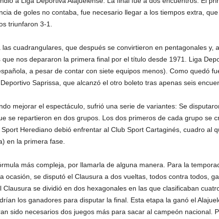
dió a Liga Deportiva Alajuelense. La final fue a dos encuentros. El pr
cia de goles no contaba, fue necesario llegar a los tiempos extra, qu
os triunfaron 3-1.
las cuadrangulares, que después se convirtieron en pentagonales y, a 
 que nos depararon la primera final por el título desde 1971. Liga Depo
 española, a pesar de contar con siete equipos menos). Como quedó fue
 Deportivo Saprissa, que alcanzó el otro boleto tras apenas seis encuen
 mejorar el espectáculo, sufrió una serie de variantes: Se disputaron
que se repartieron en dos grupos. Los dos primeros de cada grupo se cr
ub Sport Herediano debió enfrentar al Club Sport Cartaginés, cuadro al q
) en la primera fase.
fórmula más compleja, por llamarla de alguna manera. Para la tempora
la ocasión, se disputó el Clausura a dos vueltas, todos contra todos, g
l Clausura se dividió en dos hexagonales en las que clasificaban cuatro
ían los ganadores para disputar la final. Esta etapa la ganó el Alajuel
ieran sido necesarios dos juegos más para sacar al campeón nacional. P