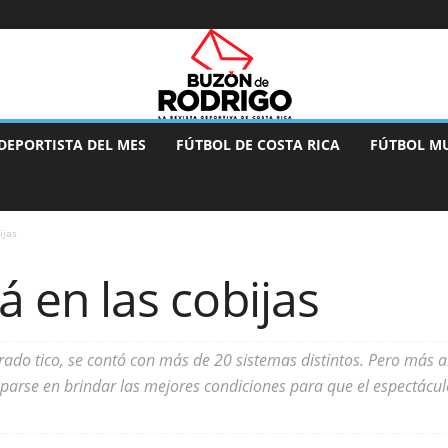
DEPORTISTA DEL MES
FÚTBOL DE COSTA RICA
FÚTBOL M
ijas
tá en las cobijas
erado tico, se contó con más de 20 sistemas distintos. Pero más a
parse en brindar las mejores condiciones para que el espectáculo