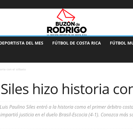
DEPORTISTA DEL MES
FÚTBOL DE COSTA RICA
FÚTBOL M
oria con el silbato
Siles hizo historia con
uis Paulino Siles entró a la historia como el primer árbitro costa
, impartió justicia en el duelo Brasil-Escocia (4-1). Conozca más s