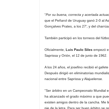
“
Por su buena, correcta y acertada actua
que el Peñarol de Uruguay ganó 2-0 al Asto
Gonçalves Prates, a los 27′; y del charrúa 
También participó en los torneos del fút
Oficialmente,
Luis Paulo Siles
empezó en 
Saprissa y Orión, el 12 de junio de 1962.
A los 24 años, el josefino recibió el gafe
Después dirigió en eliminatorias mundialis
nacional entre Saprissa y Alajuelense.
“Ser árbitro en un Campeonato Mundial es
ha alcanzado el grado máximo a que pueda 
existen amigos dentro de la cancha. Me lim
pie de la letra. Para ser buen árbitro se