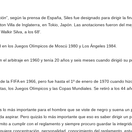
ción
”, según la prensa de España, Siles fue designado para dirigir la fi
n Villa de Inglaterra, en Tokio, Japón. Las anotaciones fueron del mejo
Walkir Silva, a los 68′.
bol en los Juegos Olímpicos de Moscú 1980 y Los Ángeles 1984.
el arbitraje en 1960 y tenía 20 años y seis meses cuando dirigió su pr
te de la FIFA en 1966, pero fue hasta el 1º de enero de 1970 cuando hizo
tas, los Juegos Olímpicos y las Copas Mundiales. Se retiró a los 44 años 
 lo más importante para el hombre que se viste de negro y suena un p
aspirar. Pero quizás lo más importante que eso es saber dirigir un pa
ito a cumplir con el reglamento y siempre procuro guardar la integridad
 requiere concentración, personalidad, conocimiento del reglamento, es