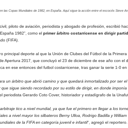
en las Copas Mundiales de 1982, en España. Aquí sigue la acción entre el escocés Steve Archi
civil, piloto de aviación, periodista y abogado de profesión, escribió 
e “España 1982”, como el
primer árbitro costarricense en dirigir pa
ado (FIFA).
o principal deporte al que la Unión de Clubes del Fútbol de la Primera D
 de Apertura 2017, que concluyó el 23 de diciembre de ese año con el de
en ese entonces del futbol costarricense, tras ganar la serie 1-0 en c
ra un árbitro que abrió camino y que quedará inmortalizado por ser el 
e sigue siendo recordado por su estilo de dirigir, en donde imponía r
el periodista Gerardo Coto Cover, historiador y estadígrafo de la Unafut,
arbitraje tico a nivel mundial, ya que fue el primero en llegar a los t
les a nivel mayor los silbateros Berny Ulloa, Rodrigo Badilla y Willi
ndiales de la FIFA en categoría juvenil e infantil
“, agregó el reportero.