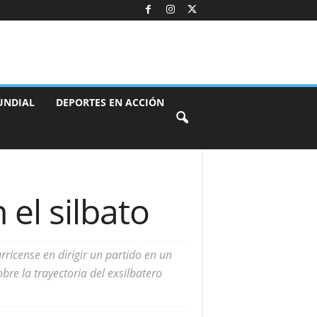
UNDIAL
DEPORTES EN ACCIÓN
 el silbato
rricense en dirigir un partido en un
obre la trayectoria del exsilbatero