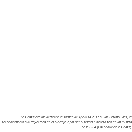
La Unafut decidió dedicarle el Torneo de Apertura 2017 a Luis Paulino Siles, e
reconocimiento a la trayectoria en el arbitraje y por ser el primer silbatero tico en un Mundia
de la FIFA (Facebook de la Unafut)